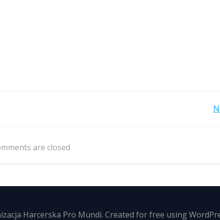
Post
N
navigation
mments are closed
zacja Harcerska Pro Mundi. Created for free using WordPr