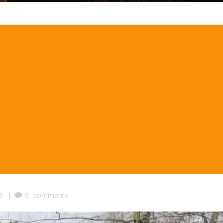
|
6
0
comments