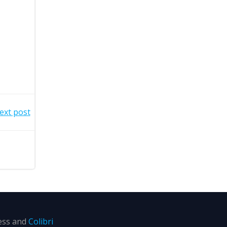
ext post
ess and
Colibri