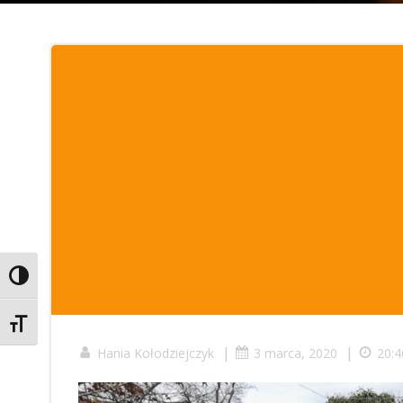
Toggle High Contrast
Toggle Font size
|
|
Hania Kołodziejczyk
3 marca, 2020
20:4