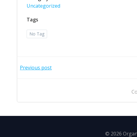
Uncategorized
Tags
No Tag
Post
Previous post
navigation
Co
© 2026 Organi