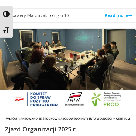
Toggle High Contrast
Read more
by
Ksawery Majchrzak
on
gru 10
Toggle Font size
Zjazd Organizacji 2025 r.