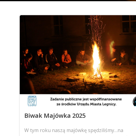
Biwak Majówka 2025
W tym roku naszą majówkę spędziliśmy…na