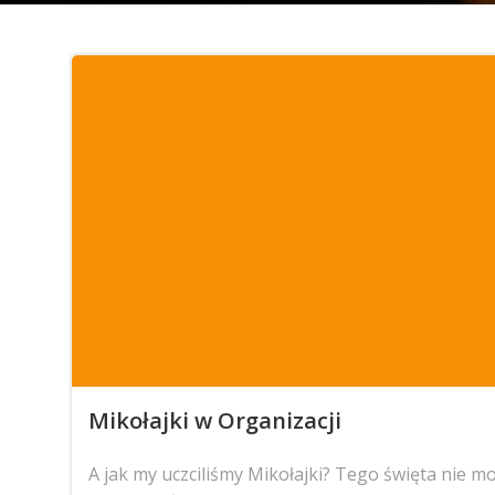
Mikołajki w Organizacji
A jak my uczciliśmy Mikołajki? Tego święta nie m