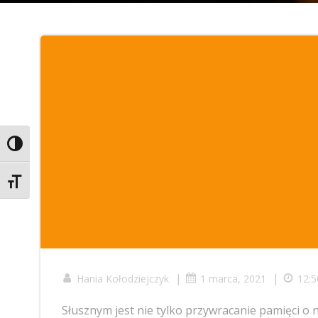
Toggle High Contrast
Toggle Font size
|
|
Hania Kołodziejczyk
1 marca, 2021
12:5
Słusznym jest nie tylko przywracanie pamięci o 