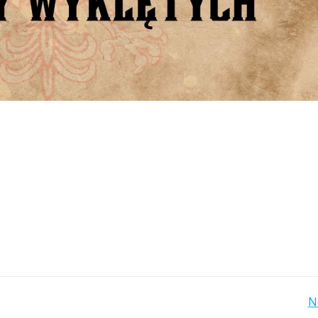
Post
N