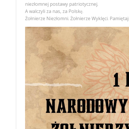
niezłomnej postawy patriotycznej.
A walczyli za nas, za Polskę.
Żołnierze Niezłomni. Żołnierze Wyklęci. Pamięta