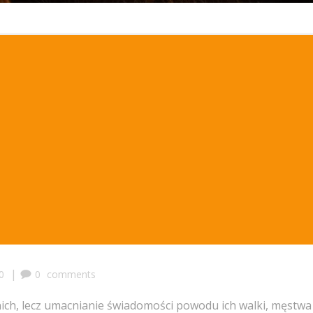
|
0
0
comments
nich, lecz umacnianie świadomości powodu ich walki, męstwa 